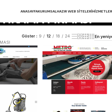
ANASAYFA
KURUMSAL
HAZIR WEB SITELERI
HIZMETLER
 YIKAMA FİRMASI
Göster
9
12
18
24
RMASI