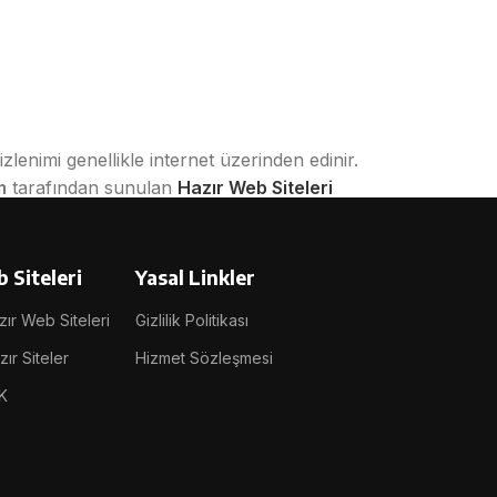
izlenimi genellikle internet üzerinden edinir.
m
tarafından sunulan
Hazır Web Siteleri
firmanıza özel içerik ve görsellerle
 Siteleri
Yasal Linkler
iniz.
ır Web Siteleri
Gizlilik Politikası
ır Siteler
Hizmet Sözleşmesi
K
asıdır. Bu sistemler;