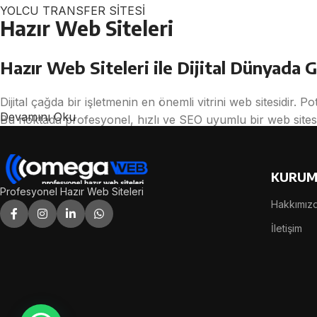
YOLCU TRANSFER SİTESİ
Hazır Web Siteleri
Hazır Web Siteleri ile Dijital Dünyada G
Dijital çağda bir işletmenin en önemli vitrini web sitesidir. P
Devamını Oku
Bu noktada profesyonel, hızlı ve SEO uyumlu bir web sites
hizmeti, işletmelerin kısa sürede etkili bir dijital varlık 
Hazır web siteleri; önceden tasarlanmış, kullanıcı deneyimi t
KURUM
uyarlanmasıyla oluşturulur. Böylece uzun yazılım süreçleri b
Profesyonel Hazır Web Siteleri
Hakkımız
Hazır Web Siteleri Nedir?
İletişim
Hazır web siteleri, belirli sektörlere ve ihtiyaçlara göre tas
Mobil uyumlu (responsive),