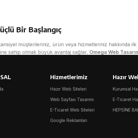
üçlü Bir Başlangıç
otansiyel müşterileriniz, ürün veya hizmetleriniz hakkında ilk 
ine sahip olmak büyük avantaj sağlar.
Omega Web Tasarı
oluşturmasını sağlayan modern ve ekonomik bir çözümdür.
est edilmiş ve teknik altyapısı optimize edilmiş sistemlerin, 
SAL
Hizmetlerimiz
Hazır Web
eklemeden, profesyonel bir internet sitesine sahip olabilirs
da
Hazır Web Siteleri
Kurumsal Haz
Web Sayfası Tasarımı
E-Ticaret Haz
E-Ticaret Web Siteleri
HEPSİNE BA
arlanmış şablon altyapıların özelleştirilerek kullanıma sunulm
Google Reklamları