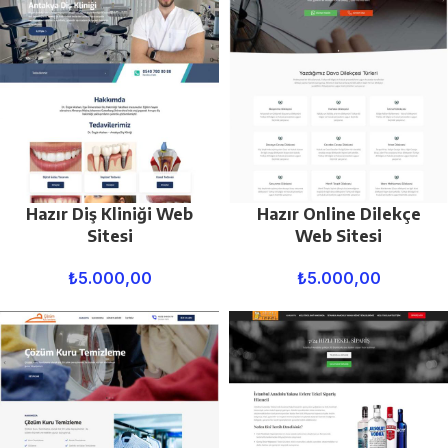
Hazır Diş Kliniği Web
Hazır Online Dilekçe
Sitesi
Web Sitesi
₺
5.000,00
₺
5.000,00