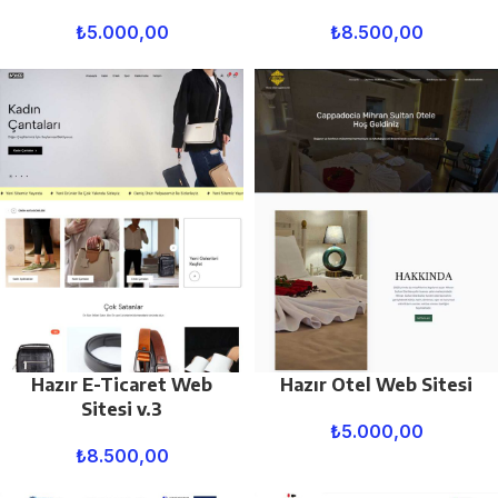
₺
5.000,00
₺
8.500,00
Hazır E-Ticaret Web
Hazır Otel Web Sitesi
Sitesi v.3
₺
5.000,00
₺
8.500,00