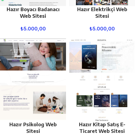
Hazır Boyacı Badanacı
Hazır Elektrikçi Web
Web Sitesi
Sitesi
₺
5.000,00
₺
5.000,00
Hazır Psikolog Web
Hazır Kitap Satış E-
Sitesi
Ticaret Web Sitesi