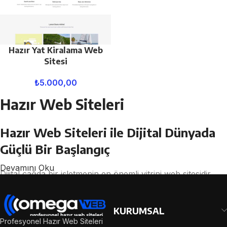
Hazır Yat Kiralama Web
Sitesi
₺
5.000,00
Hazır Web Siteleri
Hazır Web Siteleri ile Dijital Dünyada
Güçlü Bir Başlangıç
Devamını Oku
Dijital çağda bir işletmenin en önemli vitrini web sitesidir.
Potansiyel müşterileriniz, ürün veya hizmetleriniz hakkında
ilk izlenimi genellikle internet üzerinden edinir. Bu noktada
KURUMSAL
profesyonel, hızlı ve SEO uyumlu bir web sitesine sahip
Profesyonel Hazır Web Siteleri
olmak büyük avantaj sağlar.
Omega Web Tasarım