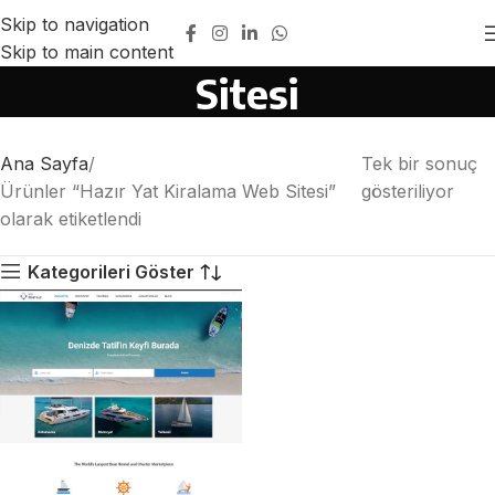
Skip to navigation
Hazır Yat Kiralama Web
Skip to main content
Sitesi
Ana Sayfa
Tek bir sonuç
Ürünler “Hazır Yat Kiralama Web Sitesi”
gösteriliyor
olarak etiketlendi
Kategorileri Göster