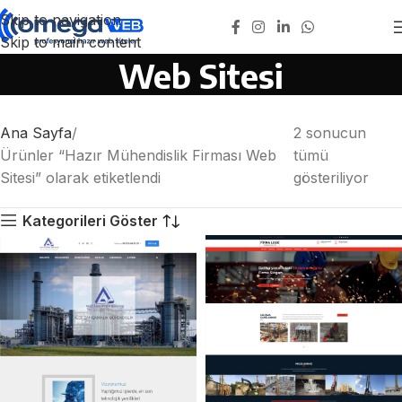
Skip to navigation
Hazır Mühendislik Firması
Skip to main content
Web Sitesi
Ana Sayfa
2 sonucun
Ürünler “Hazır Mühendislik Firması Web
tümü
Sitesi” olarak etiketlendi
gösteriliyor
Kategorileri Göster