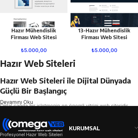
Hazır Mühendislik
13-Hazır Mühendislik
Firması Web Sitesi
Firması Web Sitesi
₺
5.000,00
₺
5.000,00
Hazır Web Siteleri
Hazır Web Siteleri ile Dijital Dünyada
Güçlü Bir Başlangıç
Devamını Oku
Dijital çağda bir işletmenin en önemli vitrini web sitesidir.
Potansiyel müşterileriniz, ürün veya hizmetleriniz hakkında
ilk izlenimi genellikle internet üzerinden edinir. Bu noktada
KURUMSAL
profesyonel, hızlı ve SEO uyumlu bir web sitesine sahip
Profesyonel Hazır Web Siteleri
olmak büyük avantaj sağlar.
Omega Web Tasarım