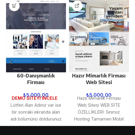
60-Danışmanlık
Hazır Mimarlık Firması
Firması
Web Sitesi
₺
5.000,00
₺
5.000,00
DEMO SİTEYİ İNCELE
Hazır Mimarlık Firması
Lütfen Alan Adınız var ise
Web Sitesi WEB SİTE
bir sonraki ekranda alan
ÖZELLİKLERİ: Sınırsız
adı bölümünü doldurunuz
Hosting Tamamen Mobil
ve DNS kayıtlarını:
ve Tablet Uyumlu Sınırsız
ns1.omegawebtasarim.com,
Kategori ve Sayfa