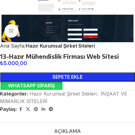
Click to enlarge
Ana Sayfa
Hazır Kurumsal Şirket Siteleri
13-Hazır Mühendislik Firması Web Sitesi
₺
5.000,00
SEPETE EKLE
WHATSAPP SIPARIŞ
Kategoriler:
Hazır Kurumsal Şirket Siteleri
,
İNŞAAT VE
MİMARLIK SİTELERİ
Paylaş:
AÇIKLAMA