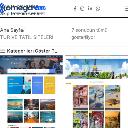
Skip to navigation
TUR VE TATİL SİTELERİ
Skip to main content
Ana Sayfa
7 sonucun tümü
TUR VE TATİL SİTELERİ
gösteriliyor
Kategorileri Göster