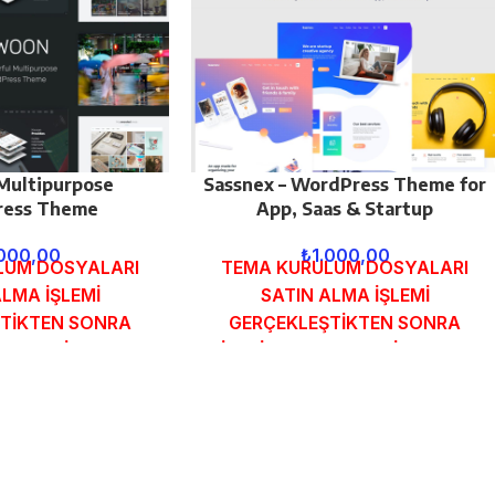
Multipurpose
Sassnex – WordPress Theme for
ess Theme
App, Saas & Startup
.000,00
₺
1.000,00
LUM DOSYALARI
TEMA KURULUM DOSYALARI
ALMA İŞLEMİ
SATIN ALMA İŞLEMİ
TİKTEN SONRA
GERÇEKLEŞTİKTEN SONRA
MUNDAKİ E-POSTA
SİPARİŞ FORMUNDAKİ E-POSTA
GÖNDERİLECEKTİR.
ADRESİNİZE GÖNDERİLECEKTİR.
 İNCELE
DEMO İNCELE