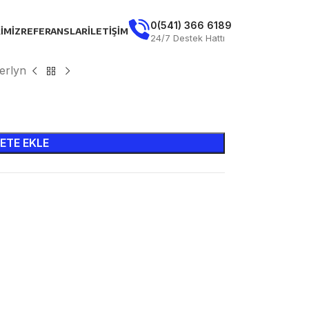
0(541) 366 6189
IMIZ
REFERANSLAR
İLETIŞIM
24/7 Destek Hattı
erlyn
ETE EKLE