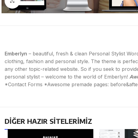
Click to enlarge
Emberlyn
– beautiful, fresh & clean Personal Stylist Wor
clothing, fashion and personal style. The theme is perfec
any other topic-related website. So if you seek to provid
personal stylist – welcome to the world of Emberlyn!
Awe
*Contact Forms *Awesome premade pages: before&after, 
DİĞER HAZIR SİTELERİMİZ