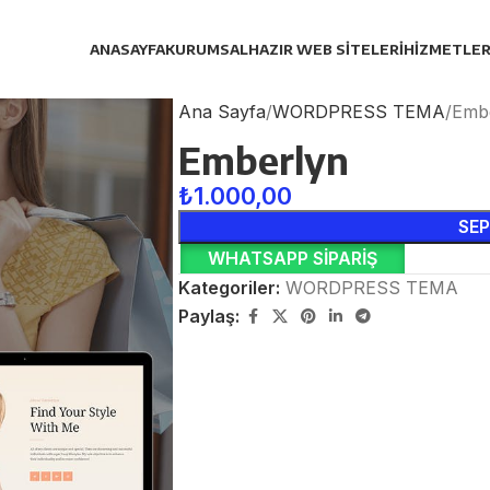
ANASAYFA
KURUMSAL
HAZIR WEB SITELERI
HIZMETLER
Ana Sayfa
WORDPRESS TEMA
Emb
Emberlyn
₺
1.000,00
SEP
WHATSAPP SIPARIŞ
Kategoriler:
WORDPRESS TEMA
Paylaş: