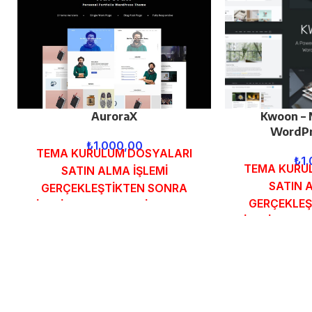
AuroraX
Kwoon – 
WordPr
₺
1.000,00
TEMA KURULUM DOSYALARI
₺
1
TEMA KURU
SATIN ALMA İŞLEMİ
SATIN 
GERÇEKLEŞTİKTEN SONRA
GERÇEKLEŞ
SİPARİŞ FORMUNDAKİ E-POSTA
SİPARİŞ FOR
ADRESİNİZE GÖNDERİLECEKTİR.
ADRESİNİZE 
DEMO İNCELE
DEMO