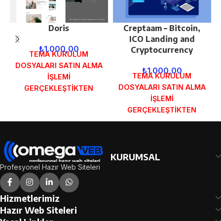
Doris
Creptaam – Bitcoin,
ICO Landing and
₺
1.000,00
Cryptocurrency
TEMA KURULUM
DOSYALARI SATIN ALMA
₺
1.000,00
TEMA KURULUM
İŞLEMİ
DOSYALARI SATIN ALMA
GERÇEKLEŞTİKTEN
İŞLEMİ
SONRA SİPARİŞ
GERÇEKLEŞTİKTEN
FORMUNDAKİ E-POSTA
SONRA SİPARİŞ
ADRESİNİZE
FORMUNDAKİ E-POSTA
GÖNDERİLECEKTİR.
ADRESİNİZE
DEMO İNCELE
GÖNDERİLECEKTİR.
KURUMSAL
DEMO İNCELE
Profesyonel Hazır Web Siteleri
Hizmetlerimiz
Hazır Web Siteleri