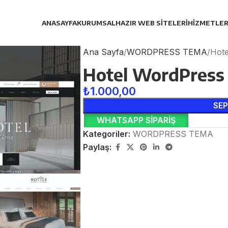
ANASAYFA
KURUMSAL
HAZIR WEB SITELERI
HIZMETLER
Ana Sayfa
WORDPRESS TEMA
Hot
Hotel WordPres
₺
1.000,00
SEP
WHATSAPP SIPARIŞ
Kategoriler:
WORDPRESS TEMA
Paylaş: