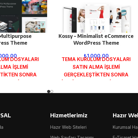
Multipurpose
Kossy – Minimalist eCommerce
ess Theme
WordPress Theme
.000,00
₺
1.000,00
LUM DOSYALARI
TEMA KURULUM DOSYALARI
ALMA İŞLEMİ
SATIN ALMA İŞLEMİ
TİKTEN SONRA
GERÇEKLEŞTİKTEN SONRA
MUNDAKİ E-POSTA
SİPARİŞ FORMUNDAKİ E-POSTA
GÖNDERİLECEKTİR.
ADRESİNİZE GÖNDERİLECEKTİR.
 İNCELE
DEMO İNCELE
SAL
Hizmetlerimiz
Hazır Web
da
Hazır Web Siteleri
Kurumsal Haz
Web Sayfası Tasarımı
E-Ticaret Haz