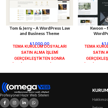
Tom & Jerry – A WordPress Law
Kwoon – 
and Business Theme
WordPr
₺
1.000,00
₺
1
TEMA KURULUM DOSYALARI
TEMA KURU
SATIN ALMA İŞLEMİ
SATIN 
GERÇEKLEŞTİKTEN SONRA
GERÇEKLEŞ
SİPARİŞ FORMUNDAKİ E-POSTA
SİPARİŞ FOR
ADRESİNİZE GÖNDERİLECEKTİR.
ADRESİNİZE 
DEMO İNCELE
DEMO
KURUM
Profesyonel Hazır Web Siteleri
Hakkımız
İletişim