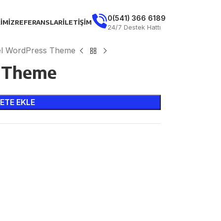
0(541) 366 6189
IMIZ
REFERANSLAR
İLETIŞIM
24/7 Destek Hattı
el WordPress Theme
s Theme
ETE EKLE