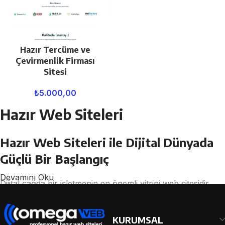
Hazır Tercüme ve
Çevirmenlik Firması
Sitesi
₺
5.000,00
Hazır Web Siteleri
Hazır Web Siteleri ile Dijital Dünyada
Güçlü Bir Başlangıç
Devamını Oku
Dijital çağda bir işletmenin en önemli vitrini web sitesidir.
Potansiyel müşterileriniz, ürün veya hizmetleriniz hakkında
ilk izlenimi genellikle internet üzerinden edinir. Bu noktada
KURUMSAL
profesyonel, hızlı ve SEO uyumlu bir web sitesine sahip