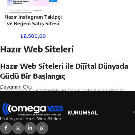
Hazır Instagram Takipçi
ve Beğeni Satış Sitesi
₺
8.500,00
Hazır Web Siteleri
Hazır Web Siteleri ile Dijital Dünyada
Güçlü Bir Başlangıç
Devamını Oku
Dijital çağda bir işletmenin en önemli vitrini web sitesidir.
Potansiyel müşterileriniz, ürün veya hizmetleriniz hakkında
ilk izlenimi genellikle internet üzerinden edinir. Bu noktada
KURUMSAL
profesyonel, hızlı ve SEO uyumlu bir web sitesine sahip
Profesyonel Hazır Web Siteleri
olmak büyük avantaj sağlar.
Omega Web Tasarım
tarafından sunulan
Hazır Web Siteleri
hizmeti, işletmelerin