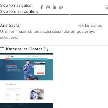
Skip to navigation
hazır su tesisatçısı sitesi
Skip to main content
Ana Sayfa
Tek bir sonuç
Ürünler “hazır su tesisatçısı sitesi” olarak
gösteriliyor
etiketlendi
Kategorileri Göster