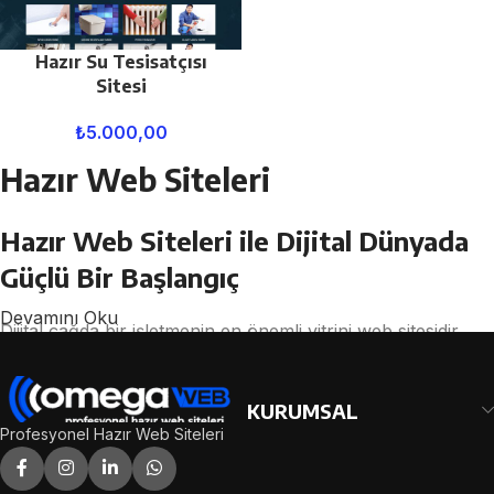
Hazır Su Tesisatçısı
Sitesi
₺
5.000,00
Hazır Web Siteleri
Hazır Web Siteleri ile Dijital Dünyada
Güçlü Bir Başlangıç
Devamını Oku
Dijital çağda bir işletmenin en önemli vitrini web sitesidir.
Potansiyel müşterileriniz, ürün veya hizmetleriniz hakkında
ilk izlenimi genellikle internet üzerinden edinir. Bu noktada
KURUMSAL
profesyonel, hızlı ve SEO uyumlu bir web sitesine sahip
Profesyonel Hazır Web Siteleri
olmak büyük avantaj sağlar.
Omega Web Tasarım
tarafından sunulan
Hazır Web Siteleri
hizmeti, işletmelerin