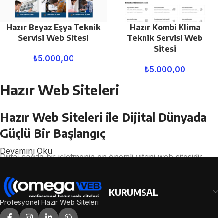
Hazır Beyaz Eşya Teknik
Hazır Kombi Klima
Servisi Web Sitesi
Teknik Servisi Web
Sitesi
₺
5.000,00
₺
5.000,00
Hazır Web Siteleri
Hazır Web Siteleri ile Dijital Dünyada
Güçlü Bir Başlangıç
Devamını Oku
Dijital çağda bir işletmenin en önemli vitrini web sitesidir.
Potansiyel müşterileriniz, ürün veya hizmetleriniz hakkında
ilk izlenimi genellikle internet üzerinden edinir. Bu noktada
KURUMSAL
profesyonel, hızlı ve SEO uyumlu bir web sitesine sahip
Profesyonel Hazır Web Siteleri
olmak büyük avantaj sağlar.
Omega Web Tasarım
tarafından sunulan
Hazır Web Siteleri
hizmeti, işletmelerin