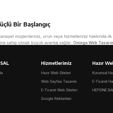
üçlü Bir Başlangıç
otansiyel müşterileriniz, ürün veya hizmetleriniz hakkında ilk 
ine sahip olmak büyük avantaj sağlar.
Omega Web Tasarı
oluşturmasını sağlayan modern ve ekonomik bir çözümdür.
est edilmiş ve teknik altyapısı optimize edilmiş sistemlerin, 
SAL
Hizmetlerimiz
Hazır Web
eklemeden, profesyonel bir internet sitesine sahip olabilirs
da
Hazır Web Siteleri
Kurumsal Haz
Web Sayfası Tasarımı
E-Ticaret Haz
E-Ticaret Web Siteleri
HEPSİNE BA
arlanmış şablon altyapıların özelleştirilerek kullanıma sunulm
Google Reklamları