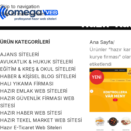
Skip to navigation
Skip to main content
hazır ka
ÜRÜN KATEGORILERI
Ana Sayfa
Ürünler “hazır ka
AJANS SİTELERİ
kurye firması” ola
AVUKATLIK & HUKUK SİTELERİ
etiketlendi
EĞİTİM & KREŞ & OKUL SİTELERİ
HABER & KİŞİSEL BLOG SİTELERİ
YENI
HALI YIKAMA FİRMASI
HAZIR EMLAK WEB SİTELERİ
HAZIR GÜVENLİK FİRMASI WEB
SİTESİ
HAZIR HABER WEB SİTESİ
HAZIR TEKEL MARKET WEB SİTESİ
Hazır E-Ticaret Web Siteleri