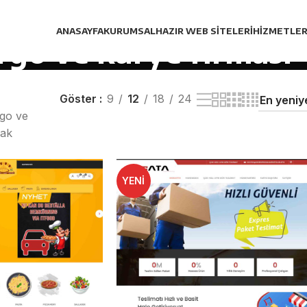
ANASAYFA
KURUMSAL
HAZIR WEB SITELERI
HIZMETLER
rgo ve kurye firması
Göster
9
12
18
24
rgo ve
rak
YENI