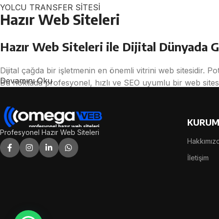
YOLCU TRANSFER SİTESİ
Hazır Web Siteleri
Hazır Web Siteleri ile Dijital Dünyada G
Dijital çağda bir işletmenin en önemli vitrini web sitesidir. P
Devamını Oku
Bu noktada profesyonel, hızlı ve SEO uyumlu bir web sites
hizmeti, işletmelerin kısa sürede etkili bir dijital varlık 
Hazır web siteleri; önceden tasarlanmış, kullanıcı deneyimi t
KURUM
uyarlanmasıyla oluşturulur. Böylece uzun yazılım süreçleri b
Profesyonel Hazır Web Siteleri
Hakkımız
Hazır Web Siteleri Nedir?
İletişim
Hazır web siteleri, belirli sektörlere ve ihtiyaçlara göre tas
Mobil uyumlu (responsive),