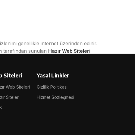
izlenimi genellikle internet üzerinden edinir.
m
tarafından sunulan
Hazır Web Siteleri
firmanıza özel içerik ve görsellerle
 Siteleri
Yasal Linkler
iniz.
ır Web Siteleri
Gizlilik Politikası
ır Siteler
Hizmet Sözleşmesi
K
asıdır. Bu sistemler;