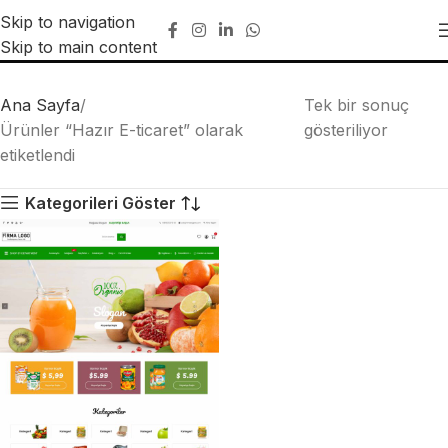
Skip to navigation
Hazır E-ticaret
Skip to main content
Ana Sayfa
Tek bir sonuç
Ürünler “Hazır E-ticaret” olarak
gösteriliyor
etiketlendi
Kategorileri Göster