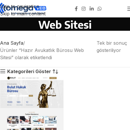
Skip to navigation
Hazır Avukatlık Bürosu
Skip to main content
Web Sitesi
Ana Sayfa
Tek bir sonuç
Ürünler “Hazır Avukatlık Bürosu Web
gösteriliyor
Sitesi” olarak etiketlendi
Kategorileri Göster