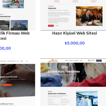
lik Firması Web
Hazır Kişisel Web Sitesi
tesi
₺
5.000,00
00,00