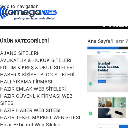
Skip to navigation
Skip to main content
Hazı
ÜRÜN KATEGORILERI
Ana Sayfa
Hazır W
AJANS SİTELERİ
AVUKATLIK & HUKUK SİTELERİ
EĞİTİM & KREŞ & OKUL SİTELERİ
HABER & KİŞİSEL BLOG SİTELERİ
HALI YIKAMA FİRMASI
HAZIR EMLAK WEB SİTELERİ
HAZIR GÜVENLİK FİRMASI WEB
SİTESİ
HAZIR HABER WEB SİTESİ
HAZIR TEKEL MARKET WEB SİTESİ
Hazır E-Ticaret Web Siteleri