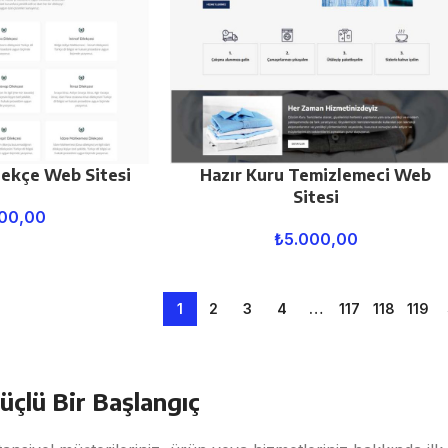
lekçe Web Sitesi
Hazır Kuru Temizlemeci Web
Sitesi
00,00
₺
5.000,00
1
2
3
4
…
117
118
119
üçlü Bir Başlangıç