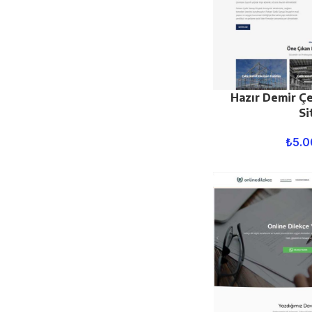
Hazır Demir Çe
Si
₺
5.0