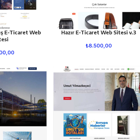
ış E-Ticaret Web
Hazır E-Ticaret Web Sitesi v.3
tesi
₺
8.500,00
00,00