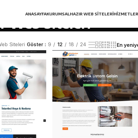
ANASAYFA
KURUMSAL
HAZIR WEB SITELERI
HIZMETLER
r Web Siteleri
eb Siteleri
Göster
9
12
18
24