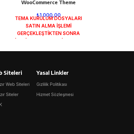
WooCommerce Theme
Magazine
₺
1.000,00
₺
1.
TEMA KURULUM DOSYALARI
TEMA KURU
SATIN ALMA İŞLEMİ
SATIN A
GERÇEKLEŞTİKTEN SONRA
GERÇEKLEŞ
SİPARİŞ FORMUNDAKİ E-POSTA
SİPARİŞ FOR
ADRESİNİZE GÖNDERİLECEKTİR.
ADRESİNİZE G
DEMO İNCELE
DEMO
 Siteleri
Yasal Linkler
ır Web Siteleri
Gizlilik Politikası
ır Siteler
Hizmet Sözleşmesi
K