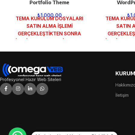
Portfolio Theme
WordPr
₺
1.000,00
₺
1
TEMA KURULUM DOSYALARI
TEMA KURU
SATIN ALMA İŞLEMİ
SATIN 
GERÇEKLEŞTİKTEN SONRA
GERÇEKLEŞ
SİPARİŞ FORMUNDAKİ E-POSTA
SİPARİŞ FOR
ADRESİNİZE GÖNDERİLECEKTİR.
ADRESİNİZE 
DEMO İNCELE
DEMO
KURUM
Profesyonel Hazır Web Siteleri
Hakkımız
İletişim