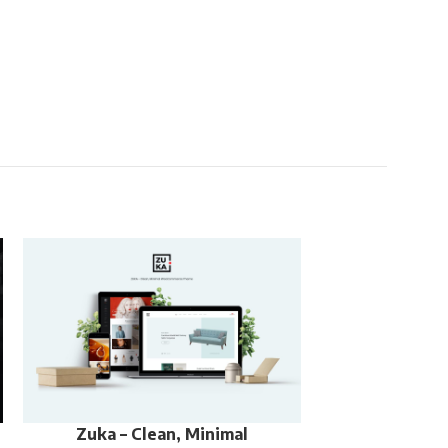
Zuka – Clean, Minimal
JNews – Word