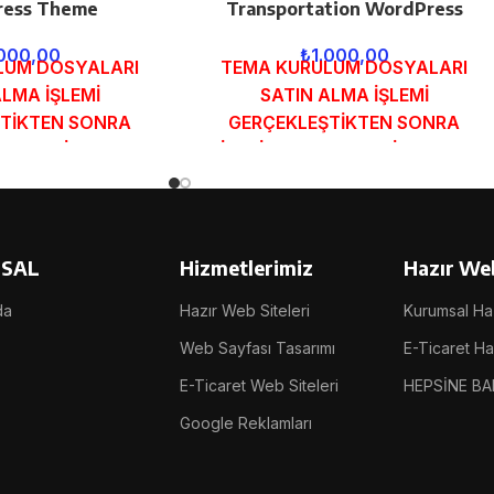
ess Theme
Transportation WordPress
.000,00
₺
1.000,00
LUM DOSYALARI
TEMA KURULUM DOSYALARI
ALMA İŞLEMİ
SATIN ALMA İŞLEMİ
TİKTEN SONRA
GERÇEKLEŞTİKTEN SONRA
MUNDAKİ E-POSTA
SİPARİŞ FORMUNDAKİ E-POSTA
GÖNDERİLECEKTİR.
ADRESİNİZE GÖNDERİLECEKTİR.
 İNCELE
DEMO İNCELE
SAL
Hizmetlerimiz
Hazır Web
da
Hazır Web Siteleri
Kurumsal Haz
Web Sayfası Tasarımı
E-Ticaret Haz
E-Ticaret Web Siteleri
HEPSİNE BA
Google Reklamları