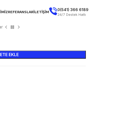
0(541) 366 6189
IMIZ
REFERANSLAR
İLETIŞIM
24/7 Destek Hattı
ar
ETE EKLE