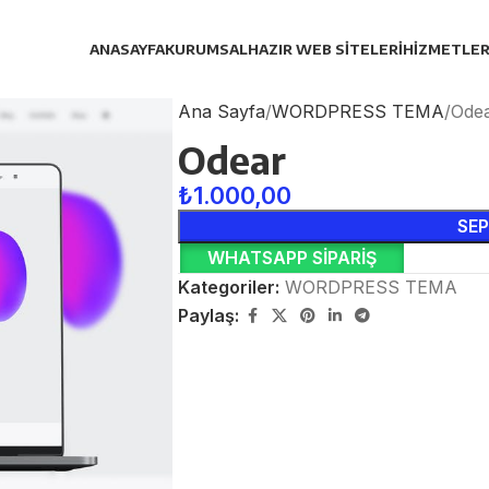
ANASAYFA
KURUMSAL
HAZIR WEB SITELERI
HIZMETLER
Ana Sayfa
WORDPRESS TEMA
Ode
Odear
₺
1.000,00
SEP
WHATSAPP SIPARIŞ
Kategoriler:
WORDPRESS TEMA
Paylaş: