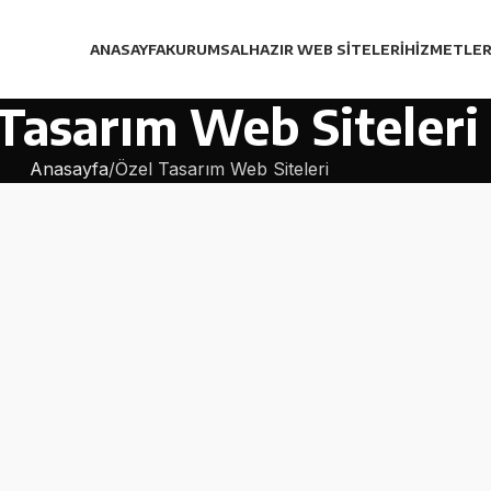
ANASAYFA
KURUMSAL
HAZIR WEB SITELERI
HIZMETLER
Tasarım Web Siteleri
Anasayfa
Özel Tasarım Web Siteleri