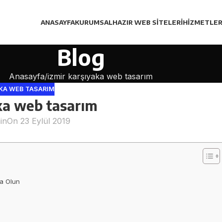
ANASAYFA
KURUMSAL
HAZIR WEB SITELERI
HIZMETLER
Blog
Anasayfa
izmir karşıyaka web tasarım
AKA WEB TASARIM
ka web tasarım
in
On 23 Eylül 2019
ka Olun