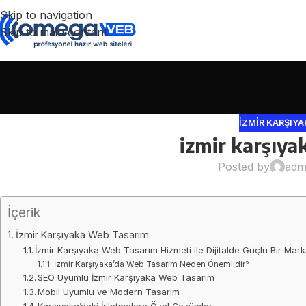
Skip to navigation
Skip to main content
IZMIR KARŞIY
izmir karşıya
Posted by
adm
İçerik
İzmir Karşıyaka Web Tasarım
İzmir Karşıyaka Web Tasarım Hizmeti ile Dijitalde Güçlü Bir Mar
İzmir Karşıyaka’da Web Tasarım Neden Önemlidir?
SEO Uyumlu İzmir Karşıyaka Web Tasarım
Mobil Uyumlu ve Modern Tasarım
Karşıyaka’daki İşletmelere Özel Çözümler