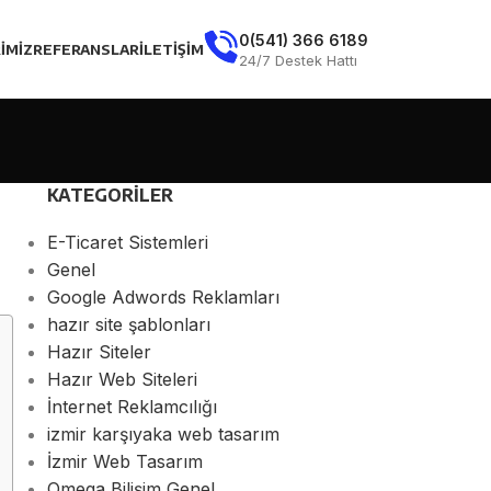
0(541) 366 6189
IMIZ
REFERANSLAR
İLETIŞIM
24/7 Destek Hattı
KATEGORILER
E-Ticaret Sistemleri
Genel
Google Adwords Reklamları
hazır site şablonları
Hazır Siteler
Hazır Web Siteleri
İnternet Reklamcılığı
izmir karşıyaka web tasarım
İzmir Web Tasarım
Omega Bilişim Genel