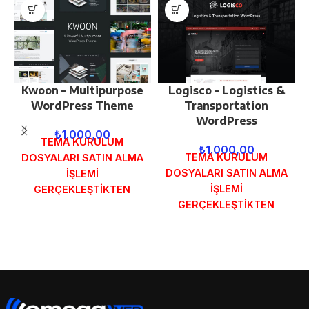
Kwoon – Multipurpose
Logisco – Logistics &
WordPress Theme
Transportation
WordPress
₺
1.000,00
TEMA KURULUM
₺
1.000,00
TEMA KURULUM
DOSYALARI SATIN ALMA
DOSYALARI SATIN ALMA
İŞLEMİ
İŞLEMİ
GERÇEKLEŞTİKTEN
GERÇEKLEŞTİKTEN
SONRA SİPARİŞ
SONRA SİPARİŞ
FORMUNDAKİ E-POSTA
FORMUNDAKİ E-POSTA
ADRESİNİZE
ADRESİNİZE
GÖNDERİLECEKTİR.
GÖNDERİLECEKTİR.
DEMO İNCELE
DEMO İNCELE