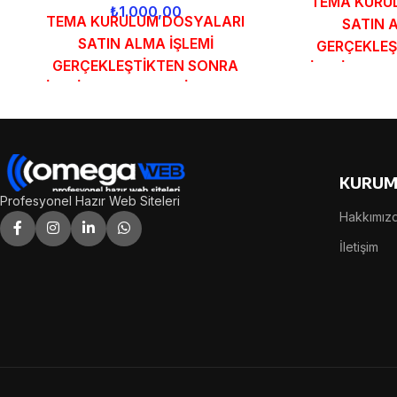
TEMA KURU
₺
1.000,00
TEMA KURULUM DOSYALARI
SATIN 
SATIN ALMA İŞLEMİ
GERÇEKLEŞ
GERÇEKLEŞTİKTEN SONRA
SİPARİŞ FOR
SİPARİŞ FORMUNDAKİ E-POSTA
ADRESİNİZE 
ADRESİNİZE GÖNDERİLECEKTİR.
DEMO
DEMO İNCELE
KURUM
Profesyonel Hazır Web Siteleri
Hakkımız
İletişim