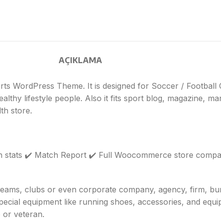
AÇIKLAMA
rts WordPress Theme. It is designed for Soccer / Football C
lthy lifestyle people. Also it fits sport blog, magazine, ma
th store.
 stats ✔️ Match Report ✔️ Full Woocommerce store compatibi
er teams, clubs or even corporate company, agency, firm, 
cial equipment like running shoes, accessories, and equipm
 or veteran.