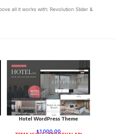
e all it works with: Revolution Slider &
Hotel WordPress Theme
C
₺
1.000,00
₺
1.