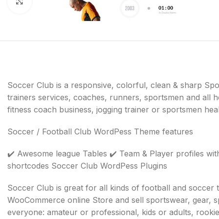
Click to enlarge
Soccer Club is a responsive, colorful, clean & sharp Spo
trainers services, coaches, runners, sportsmen and all hea
fitness coach business, jogging trainer or sportsmen heal
Soccer / Football Club WordPess Theme features
✔️ Awesome league Tables ✔️ Team & Player profiles with
shortcodes Soccer Club WordPess Plugins
Soccer Club is great for all kinds of football and socc
WooCommerce online Store and sell sportswear, gear, spe
everyone: amateur or professional, kids or adults, rookie