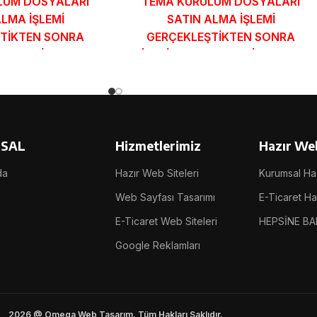
LUM DOSYALARI
TEMA KURULUM DOSYALARI
ALMA İŞLEMİ
SATIN ALMA İŞLEMİ
TİKTEN SONRA
GERÇEKLEŞTİKTEN SONRA
MUNDAKİ E-POSTA
SİPARİŞ FORMUNDAKİ E-POSTA
GÖNDERİLECEKTİR.
ADRESİNİZE GÖNDERİLECEKTİR.
 İNCELE
DEMO İNCELE
SAL
Hizmetlerimiz
Hazır Web
da
Hazır Web Siteleri
Kurumsal Haz
Web Sayfası Tasarımı
E-Ticaret Haz
E-Ticaret Web Siteleri
HEPSİNE BA
Google Reklamları
2026 @ Omega Web Tasarım. Tüm Hakları Saklıdır.