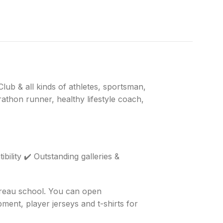
lub & all kinds of athletes, sportsman,
rathon runner, healthy lifestyle coach,
lity ✔️ Outstanding galleries &
bureau school. You can open
ent, player jerseys and t-shirts for