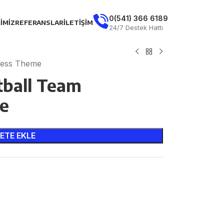
0(541) 366 6189
IMIZ
REFERANSLAR
İLETIŞIM
24/7 Destek Hattı
ress Theme
tball Team
e
ETE EKLE