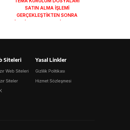
TEMA KURULUM DOSYALARI
TEMA KURU
SATIN ALMA İŞLEMİ
SATIN A
GERÇEKLEŞTİKTEN SONRA
GERÇEKLEŞ
SİPARİŞ FORMUNDAKİ E-POSTA
SİPARİŞ FOR
ADRESİNİZE GÖNDERİLECEKTİR.
ADRESİNİZE G
DEMO İNCELE
DEMO
 Siteleri
Yasal Linkler
ır Web Siteleri
Gizlilik Politikası
ır Siteler
Hizmet Sözleşmesi
K