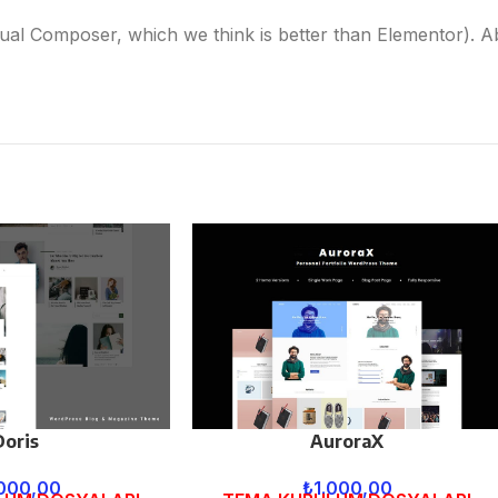
l Composer, which we think is better than Elementor). Abov
Doris
AuroraX
.000,00
₺
1.000,00