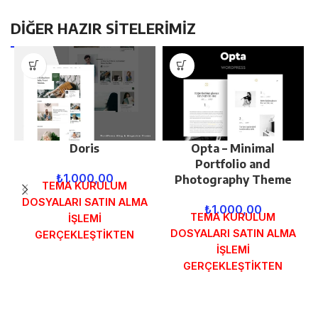
DİĞER HAZIR SİTELERİMİZ
Doris
Opta – Minimal
Portfolio and
₺
1.000,00
Photography Theme
TEMA KURULUM
DOSYALARI SATIN ALMA
₺
1.000,00
TEMA KURULUM
İŞLEMİ
DOSYALARI SATIN ALMA
GERÇEKLEŞTİKTEN
İŞLEMİ
SONRA SİPARİŞ
GERÇEKLEŞTİKTEN
FORMUNDAKİ E-POSTA
SONRA SİPARİŞ
ADRESİNİZE
FORMUNDAKİ E-POSTA
GÖNDERİLECEKTİR.
ADRESİNİZE
DEMO İNCELE