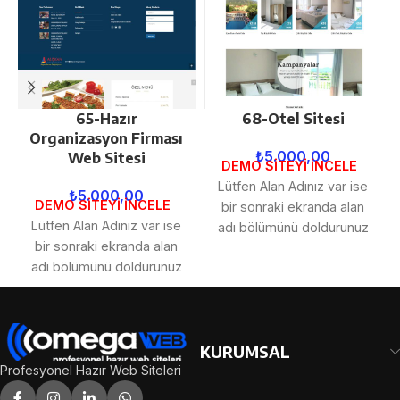
65-Hazır
68-Otel Sitesi
Organizasyon Firması
₺
5.000,00
Web Sitesi
DEMO SİTEYİ İNCELE
Lütfen Alan Adınız var ise
₺
5.000,00
DEMO SİTEYİ İNCELE
bir sonraki ekranda alan
Lütfen Alan Adınız var ise
adı bölümünü doldurunuz
bir sonraki ekranda alan
ve DNS kayıtlarını:
adı bölümünü doldurunuz
ns1.omegawebtasarim.com,
ve DNS kayıtlarını:
n2.omegawebtasarim.com
ns1.omegawebtasarim.com,
olarak düzenleyiniz. Lütfen
n2.omegawebtasarim.com
satın aldığınız sitenin kendi
olarak düzenleyiniz. Lütfen
KURUMSAL
hostinginize kurulmasını
satın aldığınız sitenin kendi
Profesyonel Hazır Web Siteleri
istiyorsanız, bir sonraki
hostinginize kurulmasını
ekranda cpanel kullanıcı